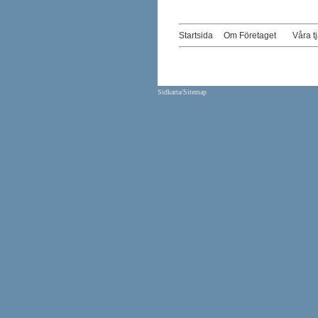
Startsida
Om Företaget
Våra t
Sidkarta/Sitemap